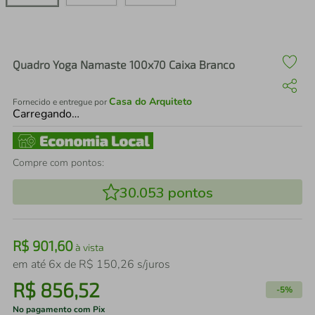
air fryer
4
º
iphone
5
º
Quadro Yoga Namaste 100x70 Caixa Branco
Casa do Arquiteto
Fornecido e entregue por
Carregando…
Compre com pontos:
30.053
pontos
R$
901
,
60
à vista
em até
6
x de
R$
150
,
26
s/juros
R$
856
,
52
-
5%
No pagamento com Pix