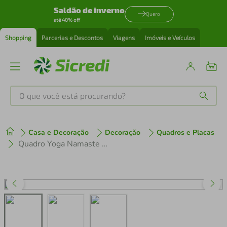
Saldão de inverno
Quero
até 40% off
Shopping
Parcerias e Descontos
Viagens
Imóveis e Veículos
O que você está procurando?
Produtos mais buscados
Casa e Decoração
Decoração
Quadros e Placas
tenis
1
º
Quadro Yoga Namaste 100x70 Caixa Branco
cafeteira
2
º
perfume
3
º