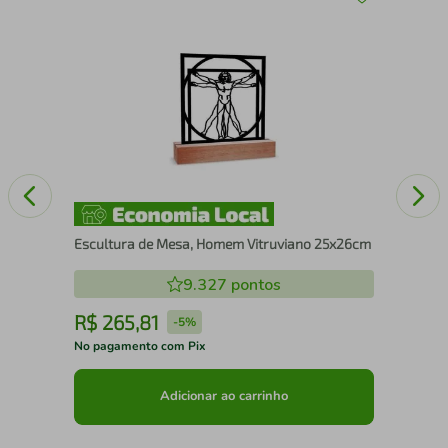
co
Qua
Nos
Escultura de Mesa, Homem Vitruviano 25x26cm
9.327
pontos
R$
265
,
81
R
-
5%
No pagamento com Pix
No 
Adicionar ao carrinho