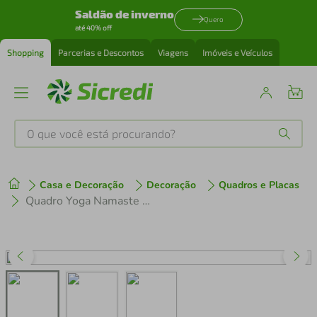
Saldão de inverno
Quero
até 40% off
Shopping
Parcerias e Descontos
Viagens
Imóveis e Veículos
O que você está procurando?
Produtos mais buscados
Casa e Decoração
Decoração
Quadros e Placas
tenis
1
º
Quadro Yoga Namaste 100x70 Caixa Marfim
cafeteira
2
º
perfume
3
º