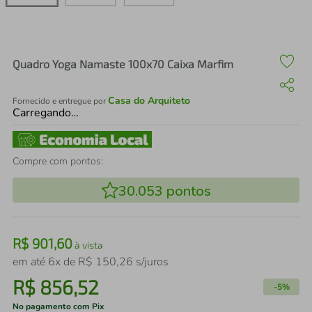
air fryer
4
º
iphone
5
º
Quadro Yoga Namaste 100x70 Caixa Marfim
Casa do Arquiteto
Fornecido e entregue por
Carregando…
Compre com pontos:
30.053
pontos
R$
901
,
60
à vista
em até
6
x de
R$
150
,
26
s/juros
R$
856
,
52
-
5%
No pagamento com Pix