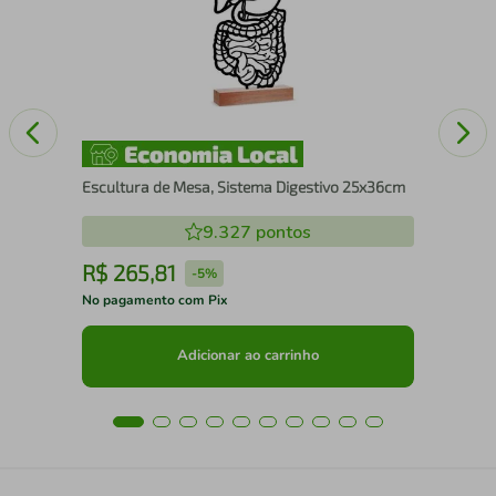
Escultura de Mesa, Sistema Digestivo 25x36cm
9.327
pontos
R$
265
,
81
R
-
5%
No pagamento com Pix
No 
Adicionar ao carrinho