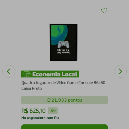
1
Qua
86x
Quadro Jogador de Vídeo Game Console 86x60
Caixa Preto
21.933
pontos
R$
625
,
10
R
-
5%
No pagamento com Pix
No 