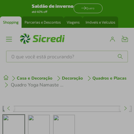
Saldão de inverno
Quero
até 40% off
Shopping
Parcerias e Descontos
Viagens
Imóveis e Veículos
O que você está procurando?
Produtos mais buscados
Casa e Decoração
Decoração
Quadros e Placas
tenis
1
º
Quadro Yoga Namaste 100x70 Filete Marfim
cafeteira
2
º
perfume
3
º