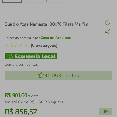
air fryer
4
º
iphone
5
º
Quadro Yoga Namaste 100x70 Filete Marfim
Casa do Arquiteto
Fornecido e entregue por
☆
☆
☆
☆
☆
(0 avaliações)
Compre com pontos:
30.053
pontos
R$
901
,
60
à vista
em até
6
x de
R$
150
,
26
s/juros
R$
856
,
52
-
5%