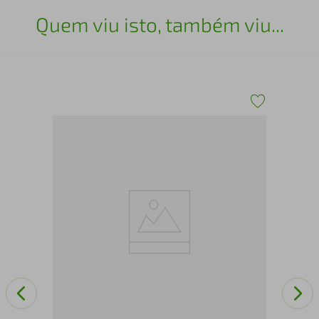
Quem viu isto, também viu...
Esc
15