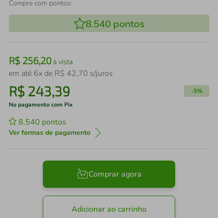
Compre com pontos:
8.540
pontos
R$
256
,
20
à vista
em até
6
x de
R$
42
,
70
s/juros
R$
243
,
39
-
5%
No pagamento com Pix
8.540
pontos
Ver formas de pagamento
Comprar agora
Adicionar ao carrinho