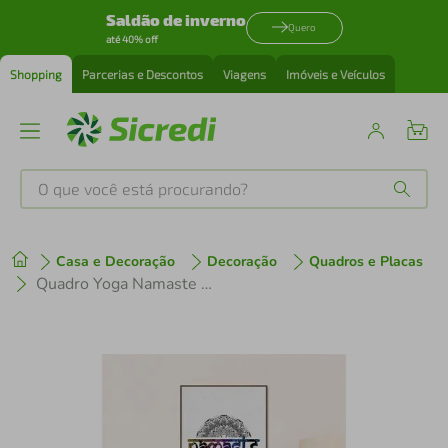
Saldão de inverno
Quero
até 40% off
Shopping
Parcerias e Descontos
Viagens
Imóveis e Veículos
O que você está procurando?
Produtos mais buscados
Casa e Decoração
Decoração
Quadros e Placas
tenis
1
º
Quadro Yoga Namaste 43x30 Filete Marrom
cafeteira
2
º
perfume
3
º