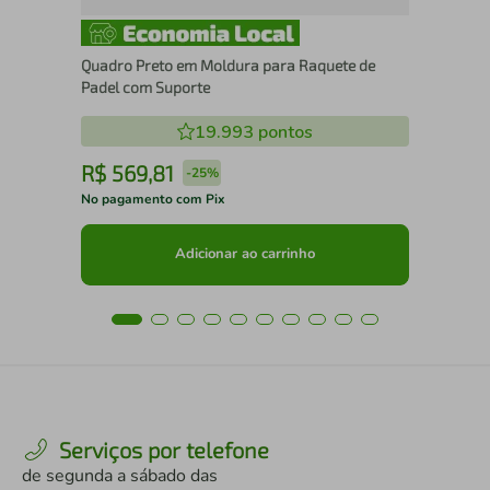
Quadro Preto em Moldura para Raquete de
Padel com Suporte
19.993
pontos
R$
569
,
81
R
-
25%
No pagamento com Pix
No 
Adicionar ao carrinho
Serviços por telefone
de segunda a sábado das