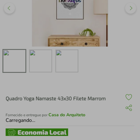
air fryer
4
º
iphone
5
º
Quadro Yoga Namaste 43x30 Filete Marrom
Casa do Arquiteto
Fornecido e entregue por
Carregando…