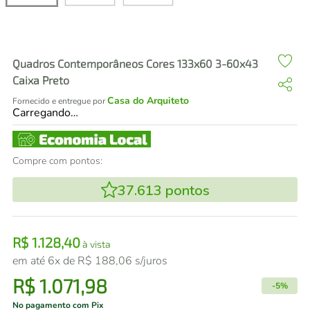
air fryer
4
º
iphone
5
º
Quadros Contemporâneos Cores 133x60 3-60x43
Caixa Preto
Casa do Arquiteto
Fornecido e entregue por
Carregando…
Compre com pontos:
37.613
pontos
R$
1
.
128
,
40
à vista
em até
6
x de
R$
188
,
06
s/juros
R$
1
.
071
,
98
-
5%
No pagamento com Pix