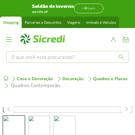
Saldão de inverno
Quero
até 40% off
Shopping
Parcerias e Descontos
Viagens
Imóveis e Veículos
O que você está procurando?
Produtos mais buscados
Casa e Decoração
Decoração
Quadros e Placas
tenis
1
º
Quadros Contemporâneos Cores 133x60 3-60x43 Caixa Preto
cafeteira
2
º
perfume
3
º