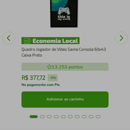
Se
Quadro Jogador de Vídeo Game Console 60x43
Caixa Preto
13.253
pontos
R$
377
,
72
R
-
5%
No pagamento com Pix
No 
Adicionar ao carrinho