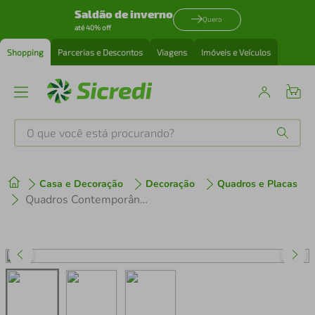
Saldão de inverno
Quero
até 40% off
Shopping
Parcerias e Descontos
Viagens
Imóveis e Veículos
O que você está procurando?
Produtos mais buscados
Casa e Decoração
Decoração
Quadros e Placas
tenis
1
º
Quadros Contemporâneos Cores 133x60 3-60x43 Sem Moldura
cafeteira
2
º
perfume
3
º