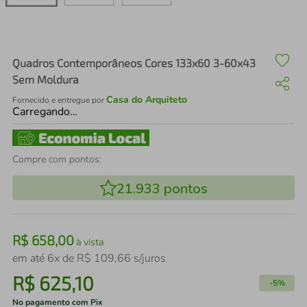
air fryer
4
º
iphone
5
º
Quadros Contemporâneos Cores 133x60 3-60x43
Sem Moldura
Casa do Arquiteto
Fornecido e entregue por
Carregando…
Compre com pontos:
21.933
pontos
R$
658
,
00
à vista
em até
6
x de
R$
109
,
66
s/juros
R$
625
,
10
-
5%
No pagamento com Pix