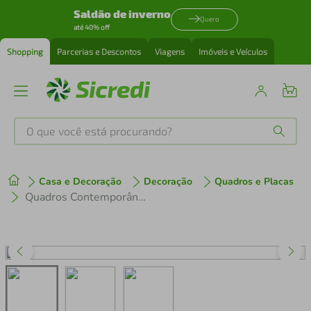
Saldão de inverno
Quero
até 40% off
Shopping
Parcerias e Descontos
Viagens
Imóveis e Veículos
O que você está procurando?
Produtos mais buscados
Casa e Decoração
Decoração
Quadros e Placas
tenis
1
º
Quadros Contemporâneos Cores 184x86 3-86x60 Caixa Marfim
cafeteira
2
º
perfume
3
º