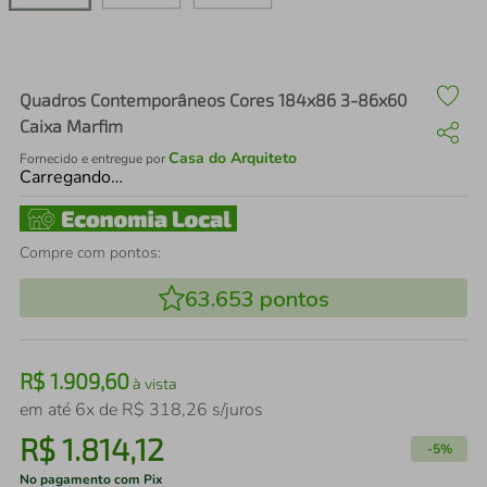
air fryer
4
º
iphone
5
º
Quadros Contemporâneos Cores 184x86 3-86x60
Caixa Marfim
Casa do Arquiteto
Fornecido e entregue por
Carregando…
Compre com pontos:
63.653
pontos
R$
1
.
909
,
60
à vista
em até
6
x de
R$
318
,
26
s/juros
R$
1
.
814
,
12
-
5%
No pagamento com Pix