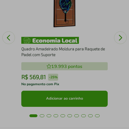
15
Quadro Amadeirado Moldura para Raquete de
Padel com Suporte
19.993
pontos
R$
569
,
81
R
-
25%
No pagamento com Pix
No 
Adicionar ao carrinho