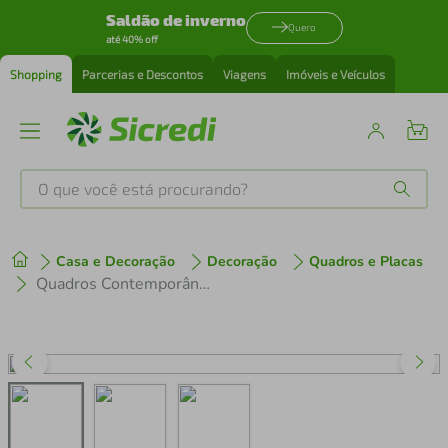
Saldão de inverno
Quero
até 40% off
Shopping
Parcerias e Descontos
Viagens
Imóveis e Veículos
O que você está procurando?
Produtos mais buscados
Casa e Decoração
Decoração
Quadros e Placas
tenis
1
º
Quadros Contemporâneos Cores 184x86 3-86x60 Sem Moldura
cafeteira
2
º
perfume
3
º