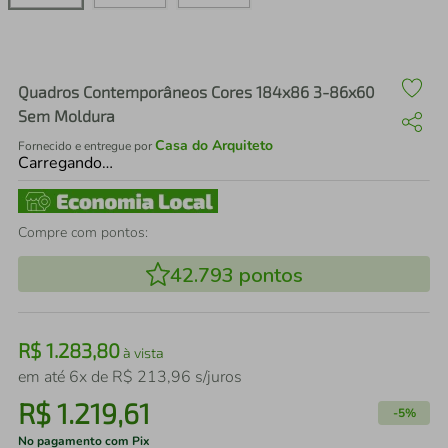
air fryer
4
º
iphone
5
º
Quadros Contemporâneos Cores 184x86 3-86x60
Sem Moldura
Casa do Arquiteto
Fornecido e entregue por
Carregando…
Compre com pontos:
42.793
pontos
R$
1
.
283
,
80
à vista
em até
6
x de
R$
213
,
96
s/juros
R$
1
.
219
,
61
-
5%
No pagamento com Pix