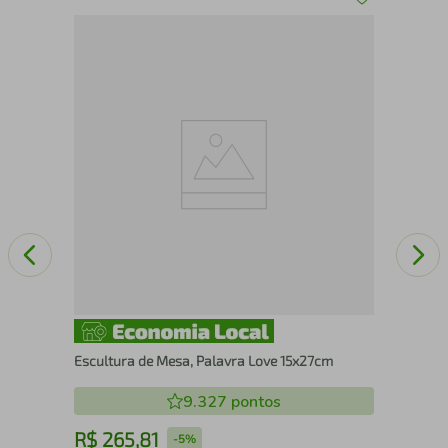
Esc
Escultura de Mesa, Palavra Love 15x27cm
9.327
pontos
R$
265
,
81
R
-
5%