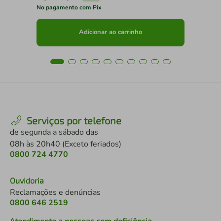
No pagamento com Pix
No 
Adicionar ao carrinho
Serviços por telefone
de segunda a sábado das
08h às 20h40 (Exceto feriados)
0800 724 4770
Ouvidoria
Reclamações e denúncias
0800 646 2519
Atendimento a pessoas com deficiência