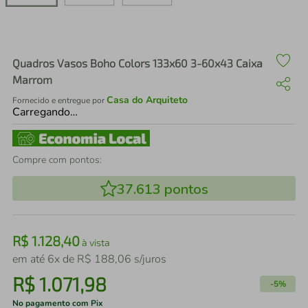
air fryer
4
º
iphone
5
º
Quadros Vasos Boho Colors 133x60 3-60x43 Caixa
Marrom
Casa do Arquiteto
Fornecido e entregue por
Carregando…
Compre com pontos:
37.613
pontos
R$
1
.
128
,
40
à vista
em até
6
x de
R$
188
,
06
s/juros
R$
1
.
071
,
98
-
5%
No pagamento com Pix