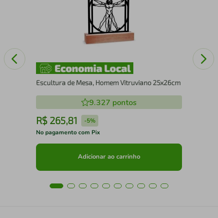
Se
Escultura de Mesa, Homem Vitruviano 25x26cm
9.327
pontos
R$
265
,
81
R
-
5%
No pagamento com Pix
No 
Adicionar ao carrinho