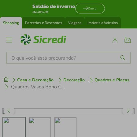
Saldão de inverno
Quero
até 40% off
Shopping
Parcerias e Descontos
Viagens
Imóveis e Veículos
O que você está procurando?
Produtos mais buscados
Casa e Decoração
Decoração
Quadros e Placas
tenis
1
º
Quadros Vasos Boho Colors 133x60 3-60x43 Caixa Marrom
cafeteira
2
º
perfume
3
º