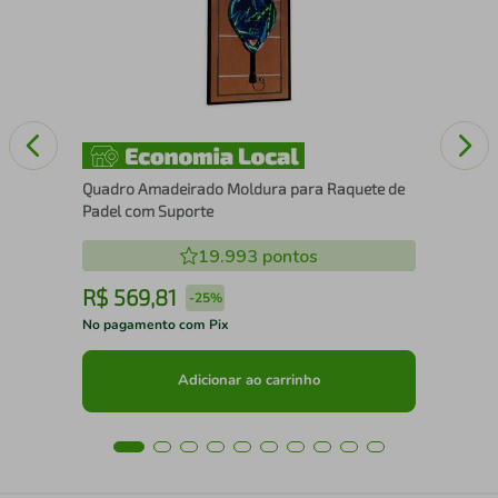
Quadro Amadeirado Moldura para Raquete de
Padel com Suporte
19.993
pontos
R$
569
,
81
R
-
25%
No pagamento com Pix
No 
Adicionar ao carrinho