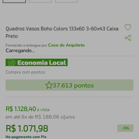
air fryer
4
º
iphone
5
º
Quadros Vasos Boho Colors 133x60 3-60x43 Caixa
Preto
Casa do Arquiteto
Fornecido e entregue por
Carregando…
Compre com pontos:
37.613
pontos
R$
1
.
128
,
40
à vista
em até
6
x de
R$
188
,
06
s/juros
R$
1
.
071
,
98
-
5%
No pagamento com Pix