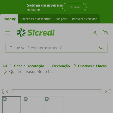
Saldão de inverno
Quero
até 40% off
Shopping
Parcerias e Descontos
Viagens
Imóveis e Veículos
O que você está procurando?
Produtos mais buscados
Casa e Decoração
Decoração
Quadros e Placas
tenis
1
º
Quadros Vasos Boho Colors 133x60 3-60x43 Caixa Preto
cafeteira
2
º
perfume
3
º