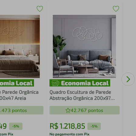
Quad
Abst
Bran
e Parede Orgânica
Quadro Escultura de Parede
100x47 Areia
Abstração Orgânica 200x97
Branca
.473
pontos
42.767
pontos
49
R$
1
.
218
,
85
R$
-
5%
-
5%
com Pix
No pagamento com Pix
No pa