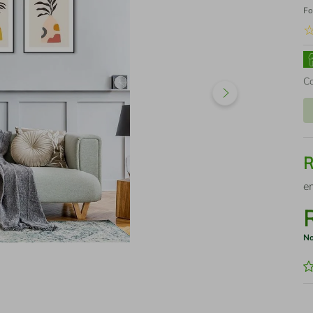
Fo
C
e
No