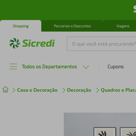
Shopping
Parcerias e Descontos
Viagens
O que você está procurando?
Produtos mais buscados
Todos os Departamentos
Cupons
tenis
1
º
Casa e Decoração
Decoração
Quadros e Plac
cafeteira
2
º
perfume
3
º
air fryer
4
º