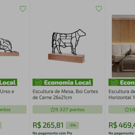
 Urso e
Escultura de Mesa, Boi Cortes
Escultura d
de Carne 26x21cm
Horizontal 
ntos
9.327
pontos
16
R$
265
,
81
R$
469
,
-
5%
No pagamento com Pix
No pagamento 