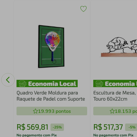
Game
co
Quadro Verde Moldura para
Escultura de Mesa,
Raquete de Padel com Suporte
Touro 60x22cm
19.993
pontos
18.153
po
R$
569
,
81
R$
517
,
37
-
25%
-
5%
No pagamento com Pix
No pagamento com Pix