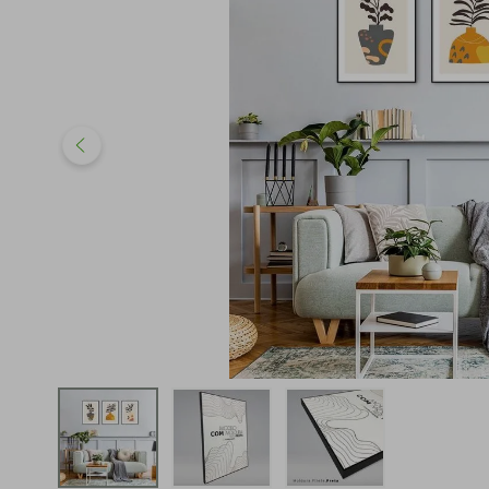
iphone
5
º