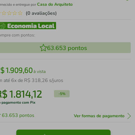
Casa do Arquiteto
rnecido e entregue por
☆
☆
☆
☆
☆
(0 avaliações)
ompre com pontos:
63.653
pontos
R$
1
.
909
,
60
à vista
m até
6
x de
R$
318
,
26
s/juros
R$
1
.
814
,
12
-
5%
 pagamento com Pix
63.653
pontos
Ver formas de pagamento