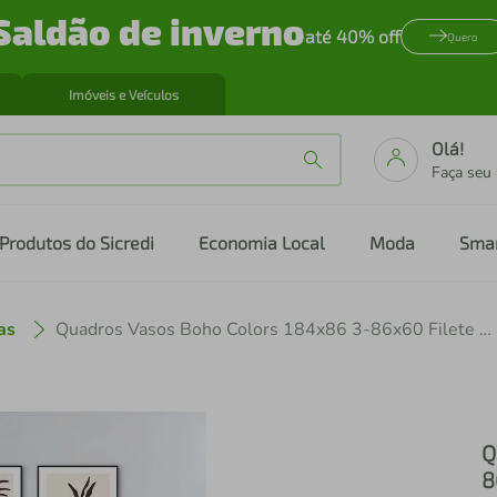
Saldão de inverno
até 40% off
Quero
Imóveis e Veículos
Olá!
Faça seu
Produtos do Sicredi
Economia Local
Moda
Sma
as
Quadros Vasos Boho Colors 184x86 3-86x60 Filete Preto
Q
8