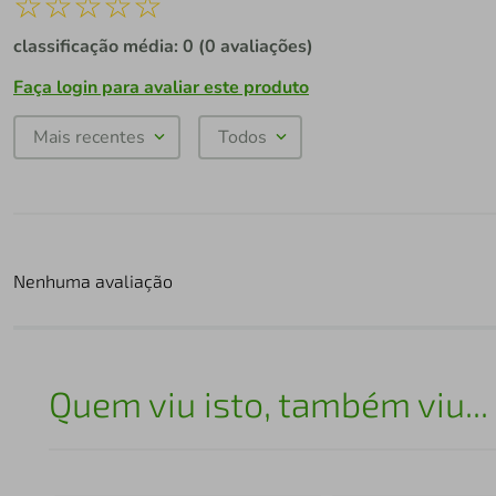
☆
☆
☆
☆
☆
classificação média: 0
(0 avaliações)
Faça login para avaliar este produto
Mais recentes
Todos
Nenhuma avaliação
Quem viu isto, também viu...