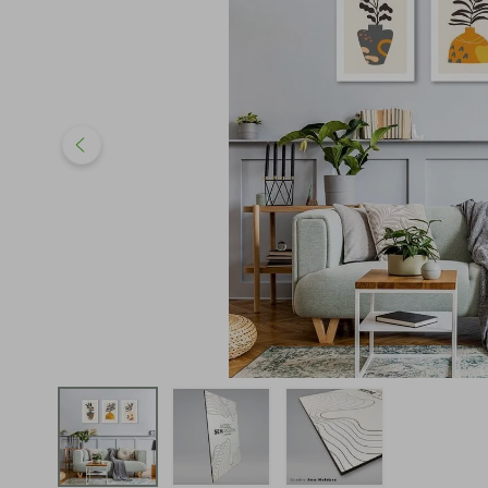
iphone
5
º