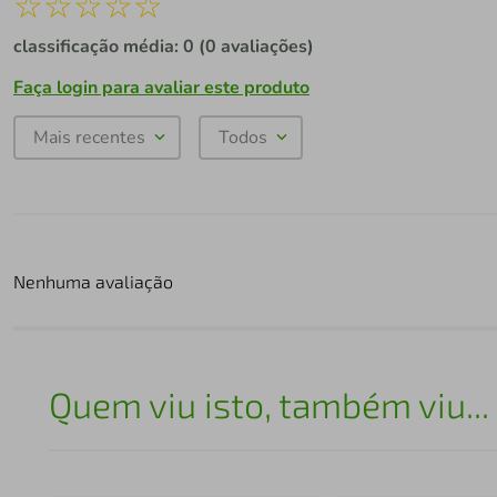
☆
☆
☆
☆
☆
classificação média: 0
(0 avaliações)
Faça login para avaliar este produto
Mais recentes
Todos
Nenhuma avaliação
Quem viu isto, também viu...