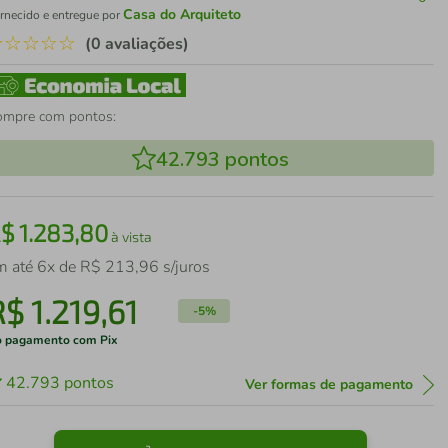
Casa do Arquiteto
rnecido e entregue por
☆
☆
☆
☆
☆
(0 avaliações)
ompre com pontos:
42.793
pontos
R$
1
.
283
,
80
à vista
m até
6
x de
R$
213
,
96
s/juros
R$
1
.
219
,
61
-
5%
 pagamento com Pix
42.793
pontos
Ver formas de pagamento