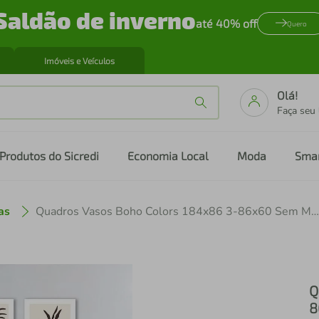
Saldão de inverno
até 40% off
Quero
Imóveis e Veículos
Olá!
Faça seu
Produtos do Sicredi
Economia Local
Moda
Sma
as
Quadros Vasos Boho Colors 184x86 3-86x60 Sem Moldura
Q
8