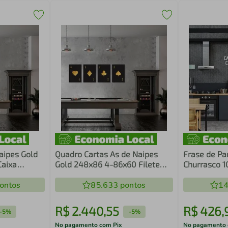
aipes Gold
Quadro Cartas As de Naipes
Frase de Pa
Caixa
Gold 248x86 4-86x60 Filete
Churrasco 1
Preto
ontos
85.633
pontos
14
R$
2
.
440
,
55
R$
426
,
-
5%
-
5%
No pagamento com Pix
No pagamento 