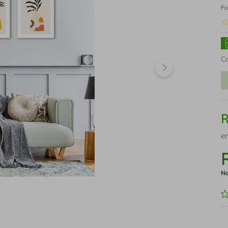
Fo
C
e
No