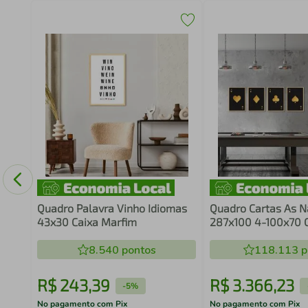
to
Quadro Palavra Vinho Idiomas
Quadro Cartas As N
43x30 Caixa Marfim
287x100 4-100x70 
Marfim
8.540
pontos
118.113
p
R$
243
,
39
R$
3
.
366
,
23
-
5%
No pagamento com Pix
No pagamento com Pix