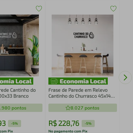
Quad
Cons
rede Cantinho do
Frase de Parede em Relevo
00x33 Branco
Cantinho do Churrasco 45x14
Preto
.980
pontos
8.027
pontos
93
R$
228
,
76
R$
-
5%
-
5%
com Pix
No pagamento com Pix
No pa