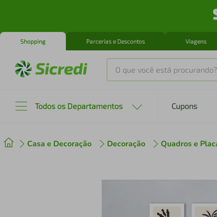
Shopping
Parcerias e Descontos
Viagens
O que você está procurando?
Produtos mais buscados
Todos os Departamentos
Cupons
tenis
1
º
Casa e Decoração
Decoração
Quadros e Plac
cafeteira
2
º
perfume
3
º
air fryer
4
º