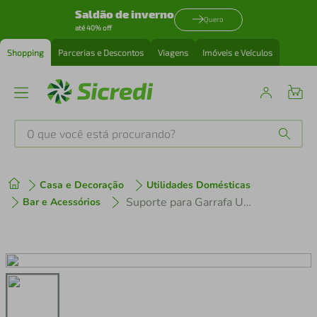
Saldão de inverno
Quero
até 40% off
Shopping
Parcerias e Descontos
Viagens
Imóveis e Veículos
O que você está procurando?
Produtos mais buscados
Casa e Decoração
Utilidades Domésticas
tenis
1
º
Suporte para Garrafa Utimil CR640 em Aço Cromado
Bar e Acessórios
cafeteira
2
º
perfume
3
º