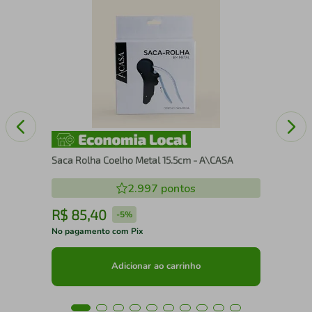
Kit
Wec
Saca Rolha Coelho Metal 15.5cm - A\CASA
2.997
pontos
R$
85
,
40
R
-
5%
No pagamento com Pix
No 
Adicionar ao carrinho