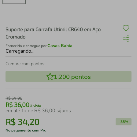
air fryer
4
º
iphone
5
º
Suporte para Garrafa Utimil CR640 em Aço
Cromado
Casas Bahia
Fornecido e entregue por
Carregando…
Compre com pontos:
1.200
pontos
R$
54
,
90
R$
36
,
00
à vista
em até
1
x de
R$
36
,
00
s/juros
R$
34
,
20
-
38%
No pagamento com Pix