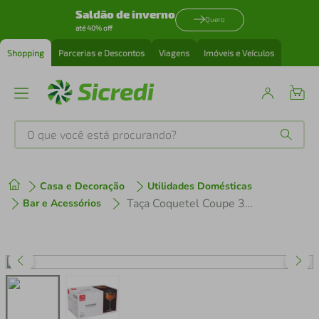
Saldão de inverno
Quero
até 40% off
Shopping
Parcerias e Descontos
Viagens
Imóveis e Veículos
O que você está procurando?
Produtos mais buscados
Casa e Decoração
Utilidades Domésticas
tenis
1
º
Taça Coquetel Coupe 300ml Vidro Transparente 6 Peças Bormioli Rocco Bartender
Bar e Acessórios
cafeteira
2
º
perfume
3
º