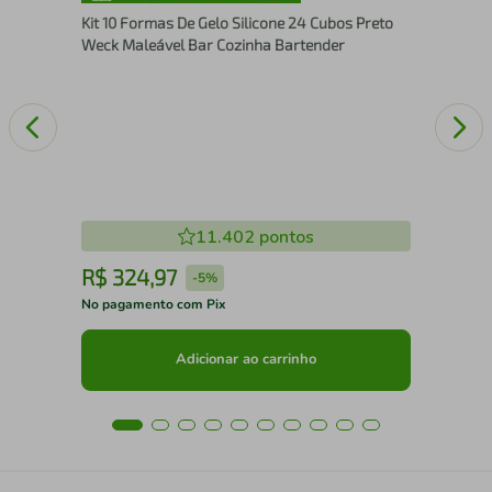
Gar
Kit 10 Formas De Gelo Silicone 24 Cubos Preto
Weck Maleável Bar Cozinha Bartender
11.402
pontos
R$
324
,
97
R
-
5%
No pagamento com Pix
No 
Adicionar ao carrinho