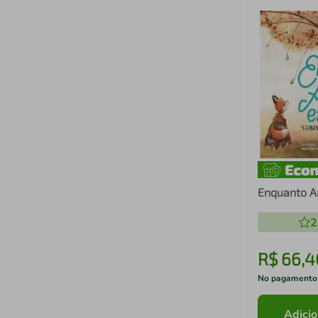
Enquanto A
2
R$
66
,
4
No pagamento
Adicio