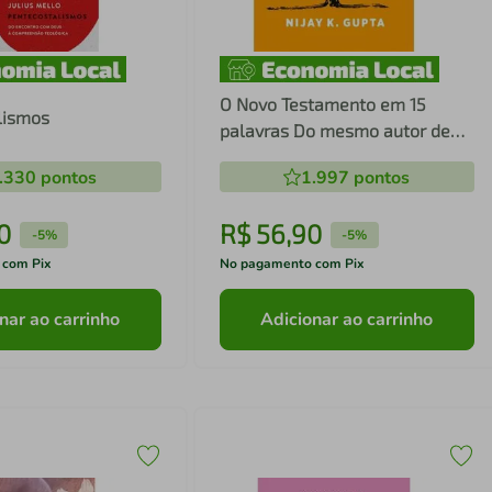
O Novo Testamento em 15
lismos
palavras Do mesmo autor de
Paulo e a linguagem da fé
.330
pontos
1.997
pontos
0
R$
56
,
90
-
5%
-
5%
 com Pix
No pagamento com Pix
nar ao carrinho
Adicionar ao carrinho