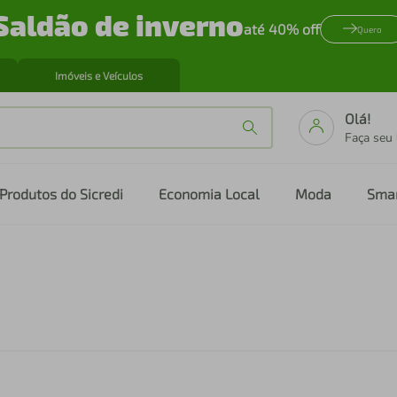
Saldão de inverno
até 40% off
Quero
Imóveis e Veículos
Olá!
Faça seu
Produtos do Sicredi
Economia Local
Moda
Sma