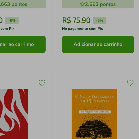
.663
pontos
2.663
pontos
e
0
R$
75
,
90
-
5%
-
5%
 com Pix
No pagamento com Pix
nar ao carrinho
Adicionar ao carrinho