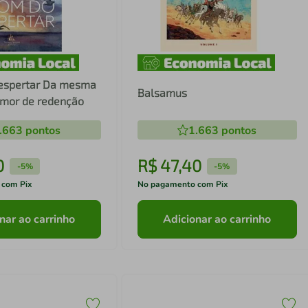
tar Da mesma
Balsamus
tora de Amor de redenção
.663
pontos
1.663
pontos
0
R$
47
,
40
-
5%
-
5%
 com Pix
No pagamento com Pix
nar ao carrinho
Adicionar ao carrinho