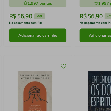
1.997
pontos
1.997
R$
56
,
90
R$
56
,
90
-
5%
-
5
No pagamento com Pix
No pagamento com Pi
Adicionar ao carrinho
Adicionar a