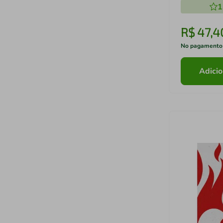
1
dias de hoj
R$
47
,
4
No pagamento
Adicio