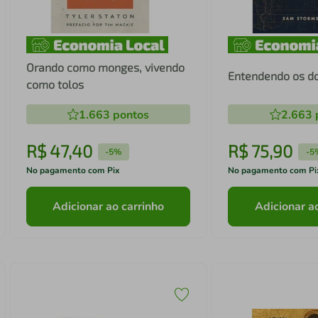
Orando como monges, vivendo
Entendendo os do
como tolos
1.663
pontos
2.663
R$
47
,
40
R$
75
,
90
-
5%
-
5
No pagamento com Pix
No pagamento com Pi
Adicionar ao carrinho
Adicionar a