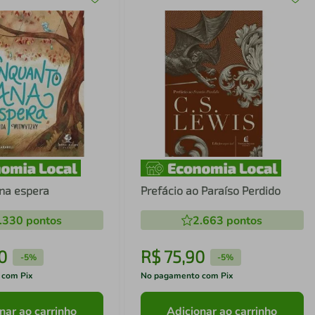
na espera
Prefácio ao Paraíso Perdido
.330
pontos
2.663
pontos
0
R$
75
,
90
-
5%
-
5%
 com Pix
No pagamento com Pix
nar ao carrinho
Adicionar ao carrinho