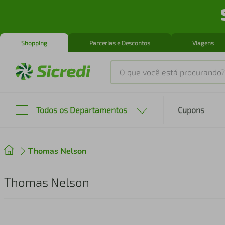
Shopping
Parcerias e Descontos
Viagens
O que você está procurando?
Produtos mais buscados
Todos os Departamentos
Cupons
tenis
1
º
Thomas Nelson
cafeteira
2
º
perfume
3
º
Thomas Nelson
air fryer
4
º