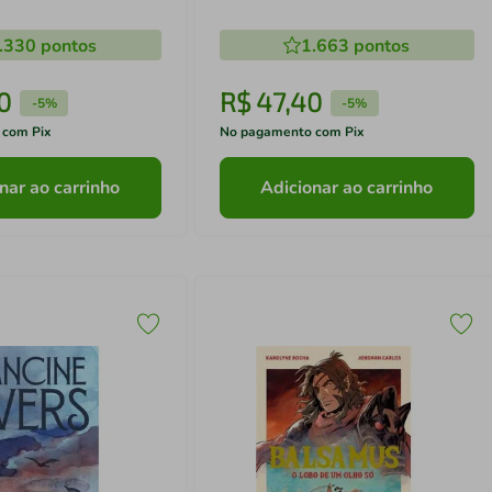
.330
pontos
1.663
pontos
0
R$
47
,
40
-
5%
-
5%
 com Pix
No pagamento com Pix
nar ao carrinho
Adicionar ao carrinho