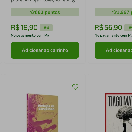
para todos
663
pontos
1.997
R$
18
,
90
R$
56
,
90
-
5%
-
5
No pagamento com Pix
No pagamento com Pi
Adicionar ao carrinho
Adicionar a