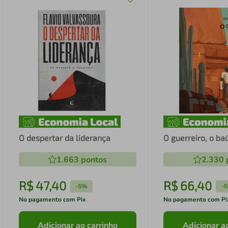
O despertar da liderança
O guerreiro, o ba
1.663
pontos
2.330
R$
47
,
40
R$
66
,
40
-
5%
-
No pagamento com Pix
No pagamento com Pi
Adicionar ao carrinho
Adicionar a