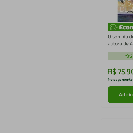
O som do desper
au
2
R$
75
,
9
No pagamento
Adicio