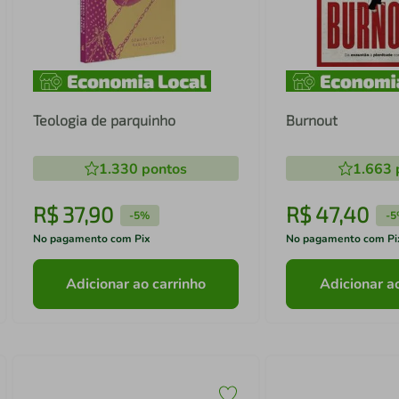
Teologia de parquinho
Burnout
1.330
pontos
1.663
R$
37
,
90
R$
47
,
40
-
5%
-
5
No pagamento com Pix
No pagamento com Pi
Adicionar ao carrinho
Adicionar a