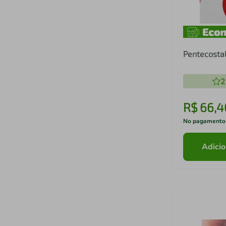
Pentecosta
2
R$
66
,
4
No pagamento
Adicio