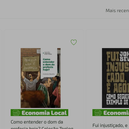
Mais recen
Como entender o dom da
Fui injustiçado, e
profecia hoje? Coleção Teologia