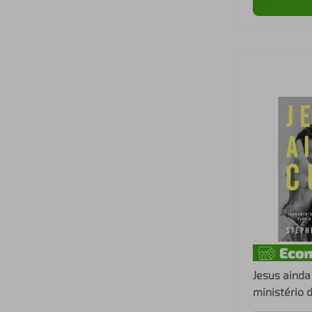
Jesus ainda cura 
ministério 
como ele re