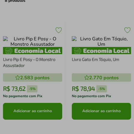
air fryer
4
º
8
produtos
iphone
5
º
Livro Pip E Posy - O Monstro
Livro Gato Em Tóquio, Um
Assustador
2.583
pontos
2.770
pontos
R$
73
,
62
R$
78
,
94
-
5%
-
5%
No pagamento com Pix
No pagamento com Pix
Adicionar ao carrinho
Adicionar ao carrinho