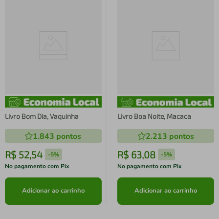
Livro Bom Dia, Vaquinha
Livro Boa Noite, Macaca
1.843
pontos
2.213
pontos
R$
52
,
54
R$
63
,
08
-
5%
-
5%
No pagamento com Pix
No pagamento com Pix
Adicionar ao carrinho
Adicionar ao carrinho