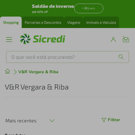
Saldão de inverno
Quero
até 40% off
Shopping
Parcerias e Descontos
Viagens
Imóveis e Veículos
O que você está procurando?
Produtos mais buscados
V&R Vergara & Riba
tenis
1
º
V&R Vergara & Riba
cafeteira
2
º
perfume
3
º
Filtrar
Mais recentes