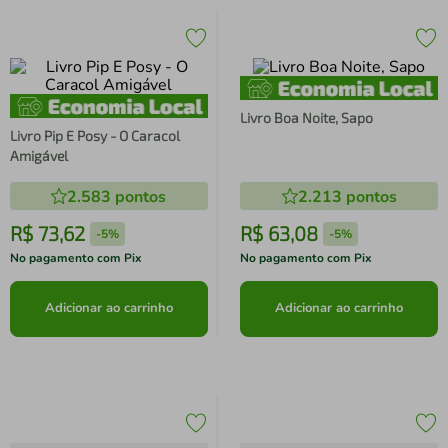
Livro Boa Noite, Sapo
Livro Pip E Posy - O Caracol
Amigável
2.583
pontos
2.213
pontos
R$
73
,
62
R$
63
,
08
-
5%
-
5%
No pagamento com Pix
No pagamento com Pix
Adicionar ao carrinho
Adicionar ao carrinho