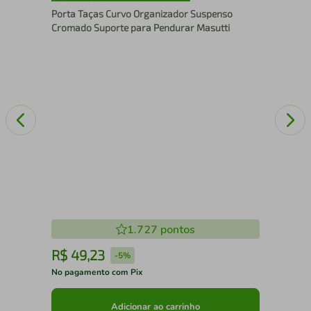
Par
Porta Taças Curvo Organizador Suspenso
Cromado Suporte para Pendurar Masutti
1.727
pontos
R$
49
,
23
R
-
5%
No pagamento com Pix
No 
Adicionar ao carrinho