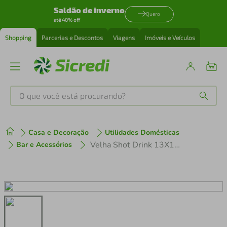
Saldão de inverno
Quero
até 40% off
Shopping
Parcerias e Descontos
Viagens
Imóveis e Veículos
O que você está procurando?
Produtos mais buscados
Casa e Decoração
Utilidades Domésticas
tenis
1
º
Velha Shot Drink 13X13 Western
Bar e Acessórios
cafeteira
2
º
perfume
3
º