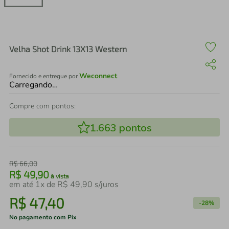
air fryer
4
º
iphone
5
º
Velha Shot Drink 13X13 Western
Weconnect
Fornecido e entregue por
Carregando…
Compre com pontos:
1.663
pontos
R$
66
,
00
R$
49
,
90
à vista
em até
1
x de
R$
49
,
90
s/juros
R$
47
,
40
-
28%
No pagamento com Pix