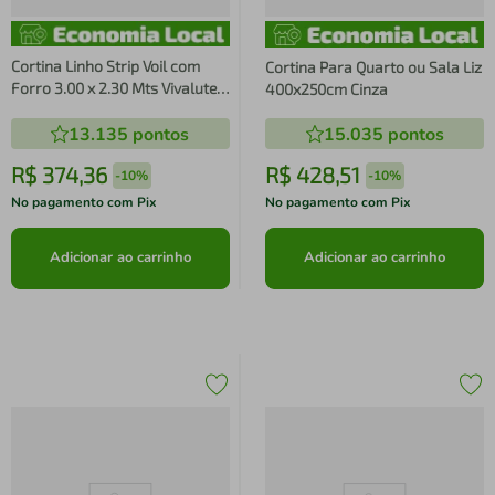
Cortina Linho Strip Voil com
Cortina Para Quarto ou Sala Liz
Forro 3.00 x 2.30 Mts Vivalutex
400x250cm Cinza
Lotus Branca
13.135
pontos
15.035
pontos
R$
374
,
36
R$
428
,
51
-
10%
-
10%
No pagamento com Pix
No pagamento com Pix
Adicionar ao carrinho
Adicionar ao carrinho