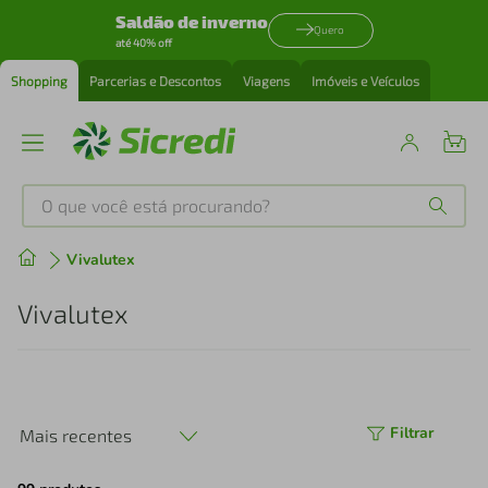
Saldão de inverno
Quero
até 40% off
Shopping
Parcerias e Descontos
Viagens
Imóveis e Veículos
O que você está procurando?
Produtos mais buscados
Vivalutex
tenis
1
º
Vivalutex
cafeteira
2
º
perfume
3
º
Filtrar
Mais recentes