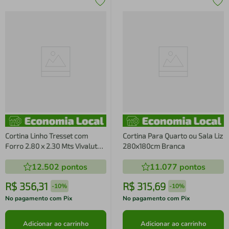
Cortina Linho Tresset com
Cortina Para Quarto ou Sala Liz
Forro 2.80 x 2.30 Mts Vivalutex
280x180cm Branca
Jade Bege
12.502
pontos
11.077
pontos
R$
356
,
31
R$
315
,
69
-
10%
-
10%
No pagamento com Pix
No pagamento com Pix
Adicionar ao carrinho
Adicionar ao carrinho