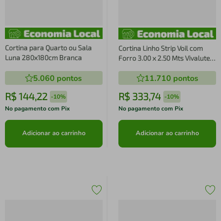
Cortina para Quarto ou Sala
Cortina Linho Strip Voil com
Luna 280x180cm Branca
Forro 3.00 x 2.50 Mts Vivalutex
Lotus Branca
5.060
pontos
11.710
pontos
R$
144
,
22
R$
333
,
74
-
10%
-
10%
No pagamento com Pix
No pagamento com Pix
Adicionar ao carrinho
Adicionar ao carrinho