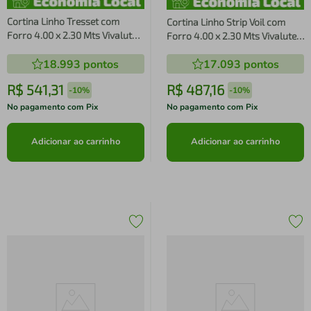
Cortina Linho Tresset com
Cortina Linho Strip Voil com
Forro 4.00 x 2.30 Mts Vivalutex
Forro 4.00 x 2.30 Mts Vivalutex
Jade Cinza
Lotus Bege
18.993
pontos
17.093
pontos
R$
541
,
31
R$
487
,
16
-
10%
-
10%
No pagamento com Pix
No pagamento com Pix
Adicionar ao carrinho
Adicionar ao carrinho