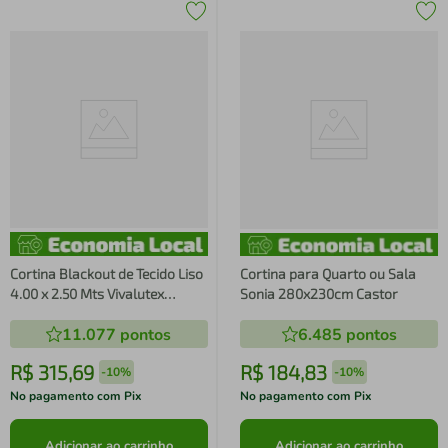
Cortina Blackout de Tecido Liso
Cortina para Quarto ou Sala
4.00 x 2.50 Mts Vivalutex
Sonia 280x230cm Castor
Lisboa Grafite
11.077
pontos
6.485
pontos
R$
315
,
69
R$
184
,
83
-
10%
-
10%
No pagamento com Pix
No pagamento com Pix
Adicionar ao carrinho
Adicionar ao carrinho