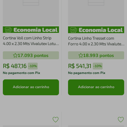
Cortina Voil com Linho Strip
Cortina Linho Tresset com
4.00 x 2.30 Mts Vivalutex Lotus
Forro 4.00 x 2.30 Mts Vivalutex
Branca
Jade Bege
17.093
pontos
18.993
pontos
R$
487
,
16
R$
541
,
31
-
10%
-
10%
No pagamento com Pix
No pagamento com Pix
Adicionar ao carrinho
Adicionar ao carrinho