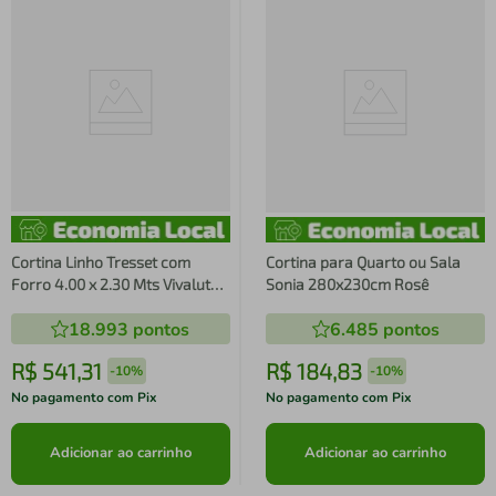
Cortina Linho Tresset com
Cortina para Quarto ou Sala
Forro 4.00 x 2.30 Mts Vivalutex
Sonia 280x230cm Rosê
Jade Branca
18.993
pontos
6.485
pontos
R$
541
,
31
R$
184
,
83
-
10%
-
10%
No pagamento com Pix
No pagamento com Pix
Adicionar ao carrinho
Adicionar ao carrinho