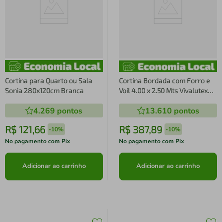
Cortina para Quarto ou Sala
Cortina Bordada com Forro e
Sonia 280x120cm Branca
Voil 4.00 x 2.50 Mts Vivalutex
Safira Branca/ Bege
4.269
pontos
13.610
pontos
R$
121
,
66
R$
387
,
89
-
10%
-
10%
No pagamento com Pix
No pagamento com Pix
Adicionar ao carrinho
Adicionar ao carrinho