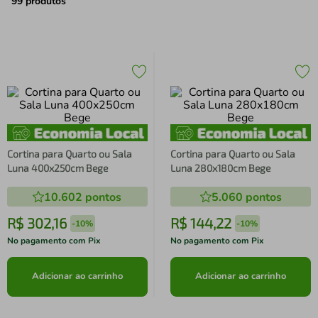
air fryer
4
º
99
produtos
iphone
5
º
Cortina para Quarto ou Sala
Cortina para Quarto ou Sala
Luna 400x250cm Bege
Luna 280x180cm Bege
10.602
pontos
5.060
pontos
R$
302
,
16
R$
144
,
22
-
10%
-
10%
No pagamento com Pix
No pagamento com Pix
Adicionar ao carrinho
Adicionar ao carrinho