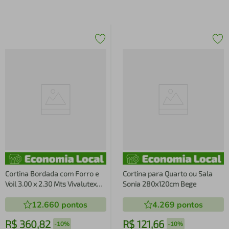
Cortina Bordada com Forro e
Cortina para Quarto ou Sala
Voil 3.00 x 2.30 Mts Vivalutex
Sonia 280x120cm Bege
Safira Bege 1003
12.660
pontos
4.269
pontos
R$
360
,
82
R$
121
,
66
-
10%
-
10%